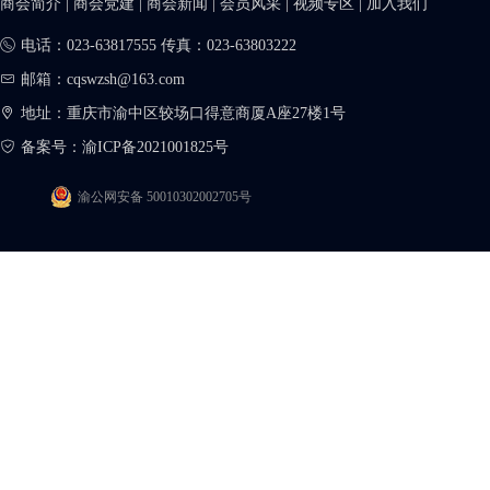
商会简介
|
商会党建
|
商会新闻
|
会员风采
|
视频专区
|
加入我们
电话：023-63817555 传真：023-63803222
邮箱：cqswzsh@163.com
地址：重庆市渝中区较场口得意商厦A座27楼1号
备案号：
渝ICP备2021001825号
渝公网安备 50010302002705号